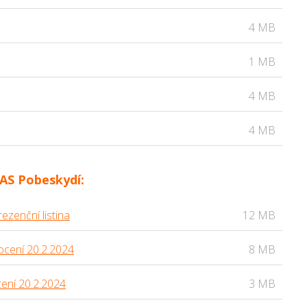
4 MB
1 MB
4 MB
4 MB
AS Pobeskydí:
ezenční listina
12 MB
ocení 20.2.2024
8 MB
cení 20.2.2024
3 MB