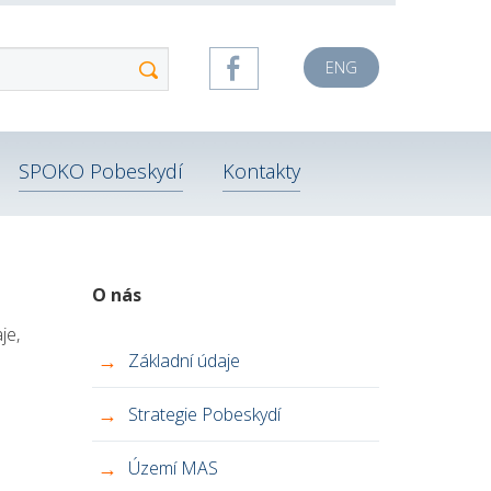
ENG
SPOKO Pobeskydí
Kontakty
O nás
je,
Základní údaje
Strategie Pobeskydí
Území MAS