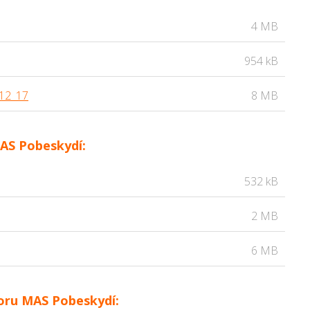
4 MB
954 kB
_12_17
8 MB
MAS Pobeskydí:
532 kB
2 MB
6 MB
oru MAS Pobeskydí: