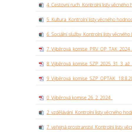
4_Cestovní ruch_Kontrolní listy věcného
5_Kultura_Kontrolní listy věcného hodno
6_Sociální služby_Kontrolní listy věcnéh
7_Výběrová_komise_PRV_OP_TAK_2024
8_Výběrová_komise_SZP_2025_31_3_až_
9_Výběrová_komise_SZP_OPTAK_ 18.8.2
0_Výběrová komise 26. 2. 2024_
2_vzdělávání_Kontrolní listy věcného ho
7_veřejná prostranství_Kontrolní listy v