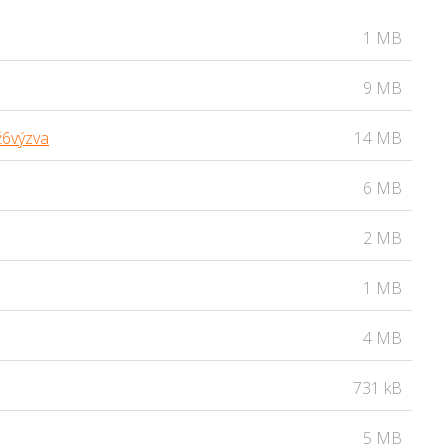
1 MB
9 MB
ž6výzva
14 MB
6 MB
2 MB
1 MB
4 MB
731 kB
5 MB