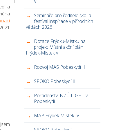
V
edí a
jména
Semináře pro ředitele škol a
ciací
festival inspirace v přírodních
vědách 2026
 2021
Dotace Frýdku-Místku na
projekt Místní akční plán
Frýdek-Místek V
Rozvoj MAS Pobeskydí II
SPOKO Pobeskydí II
Poradenství NZÚ LIGHT v
Pobeskydí
MAP Frýdek-Místek IV
 jsem
SPOKO Pobeskydí