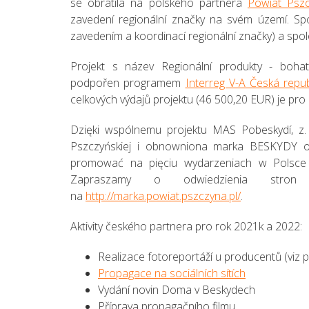
se obrátila na polského partnera
Powiat Pszc
zavedení regionální značky na svém území. Spo
zavedením a koordinací regionální značky) a spol
Projekt s název Regionální produkty - bohats
podpořen programem
Interreg V-A Česká repub
celkových výdajů projektu (46 500,20 EUR) je pr
Dzięki wspólnemu projektu MAS Pobeskydí, z.
Pszczyńskiej i obnowniona marka BESKYDY ori
promować na pięciu wydarzeniach w Polsce i
Zapraszamy o odwiedzienia stron i
na
http://marka.powiat.pszczyna.pl/
.
Aktivity českého partnera pro rok 2021k a 2022:
Realizace fotoreportáží u producentů (viz p
Propagace na sociálních sítích
Vydání novin Doma v Beskydech
Příprava propagačního filmu