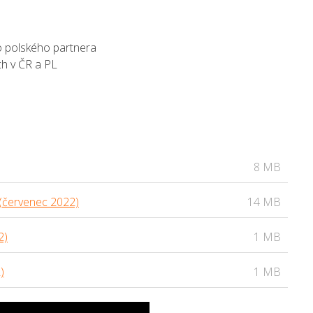
 polského partnera
ch v ČR a PL
8 MB
 (červenec 2022)
14 MB
2)
1 MB
)
1 MB