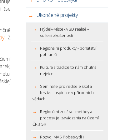
ánuje
í (se
Ukončené projekty
Frýdek-Místek v 3D realitě –
ančně
sdílení zkušenosti
dy
. Z
Regionální produkty - bohatství
pohraničí
Ziemi
arek,
Kultura a tradice to nám chutná
netu.
nejvíce
kiej
Semináře pro ředitele škol a
festival inspirace v přírodních
vědách
Regionální značka - metódy a
procesy jej zavádzania na území
ČR a SR
Rozvoj MAS Pobeskydí I