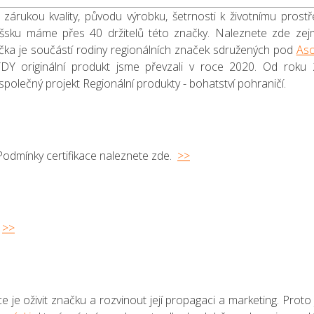
 zárukou kvality, původu výrobku, šetrnosti k životnímu prostř
lašsku máme přes 40 držitelů této značky. Naleznete zde ze
Značka je součástí rodiny regionálních značek sdružených pod
Aso
DY originální produkt jsme převzali v roce 2020. Od roku
společný projekt Regionální produkty - bohatství pohraničí.
 Podmínky certifikace naleznete zde.
>>
?
.
>>
 je oživit značku a rozvinout její propagaci a marketing. Proto