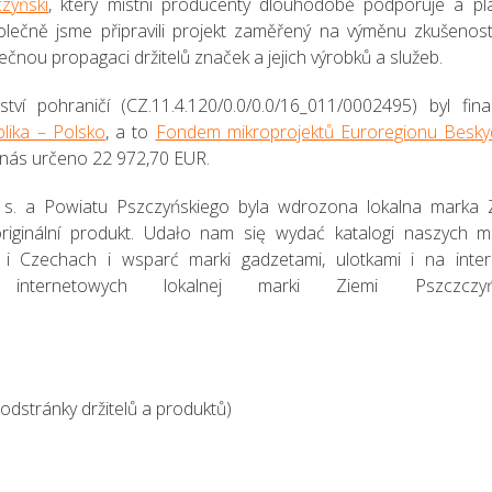
zyński
, který místní producenty dlouhodobě podporuje a pl
lečně jsme připravili projekt zaměřený na výměnu zkušenost
ečnou propagaci držitelů značek a jejich výrobků a služeb.
tví pohraničí (CZ.11.4.120/0.0/0.0/16_011/0002495) byl fin
lika – Polsko
, a to
Fondem mikroprojektů Euroregionu Besky
o nás určeno 22 972,70 EUR.
 s. a Powiatu Pszczyńskiego byla wdrozona lokalna marka 
ginální produkt. Udało nam się wydać katalogi naszych m
 Czechach i wsparć marki gadzetami, ulotkami i na inter
nternetowych lokalnej marki Ziemi Pszczczyńs
odstránky držitelů a produktů)