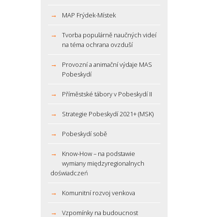
MAP Frýdek-Místek
Tvorba populárně naučných videí
na téma ochrana ovzduší
Provozní a animační výdaje MAS
Pobeskydí
Příměstské tábory v Pobeskydí II
Strategie Pobeskydí 2021+ (MSK)
Pobeskydí sobě
Know-How – na podstawie
wymiany międzyregionalnych
doświadczeń
Komunitní rozvoj venkova
Vzpomínky na budoucnost