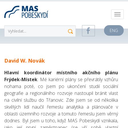
ENG
David W. Novák
Hlavní koordinátor místního akčního plánu
Frýdek-Místek
. Mé kariérní plány se převrátily vzhůru
nohama poté, co jsem po ukončení studií sociální
geografie a regionálního rozvoje nastoupil bránit vlast
na civilní službu do Třanovic. Zde jsem se od několika
skvělých lidí naučil řemeslu analytika a plánovače v
oblasti územního rozvoje a tomuto řemeslu jsem věrný
dodnes. Byl jsem u toho, když MAS Pobeskydí vznikala,
jako její první zaměstnanec (se vší sobě vlastní