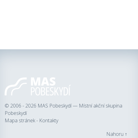
© 2006 - 2026
MAS Pobeskydí — Místní akční skupina
Pobeskydí
Mapa stránek
-
Kontakty
Nahoru ↑