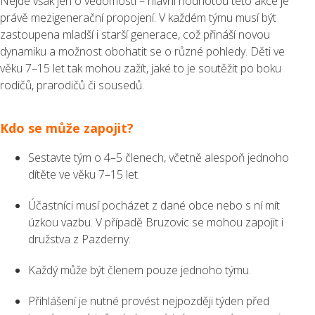
Nejde však jen o vědomosti – hlavní hodnotou této akce je
právě mezigenerační propojení. V každém týmu musí být
zastoupena mladší i starší generace, což přináší novou
dynamiku a možnost obohatit se o různé pohledy. Děti ve
věku 7–15 let tak mohou zažít, jaké to je soutěžit po boku
rodičů, prarodičů či sousedů.
Kdo se může zapojit?
Sestavte tým o 4–5 členech, včetně alespoň jednoho
dítěte ve věku 7–15 let.
Účastníci musí pocházet z dané obce nebo s ní mít
úzkou vazbu. V případě Bruzovic se mohou zapojit i
družstva z Pazderny.
Každý může být členem pouze jednoho týmu.
Přihlášení je nutné provést nejpozději týden před