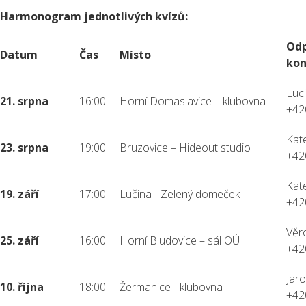
Harmonogram jednotlivých kvízů:
Odp
Datum
Čas
Místo
kon
Luc
21. srpna
16:00
Horní Domaslavice – klubovna
+42
Kat
23. srpna
19:00
Bruzovice – Hideout studio
+42
Kate
19. září
17:00
Lučina - Zelený domeček
+42
Věr
25. září
16:00
Horní Bludovice – sál OÚ
+42
Jaro
10. října
18:00
Žermanice - klubovna
+42