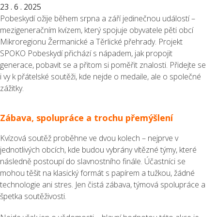
23 . 6 . 2025
Pobeskydí ožije během srpna a září jedinečnou událostí –
mezigeneračním kvízem, který spojuje obyvatele pěti obcí
Mikroregionu Žermanické a Těrlické přehrady. Projekt
SPOKO Pobeskydí přichází s nápadem, jak propojit
generace, pobavit se a přitom si poměřit znalosti. Přidejte se
i vy k přátelské soutěži, kde nejde o medaile, ale o společné
zážitky.
Zábava, spolupráce a trochu přemýšlení
Kvízová soutěž proběhne ve dvou kolech – nejprve v
jednotlivých obcích, kde budou vybrány vítězné týmy, které
následně postoupí do slavnostního finále. Účastníci se
mohou těšit na klasický formát s papírem a tužkou, žádné
technologie ani stres. Jen čistá zábava, týmová spolupráce a
špetka soutěživosti.