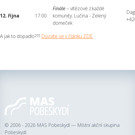
Finále
– vítězové z každé
Dag
12. října
17:00
komunity; Lučina - Zelený
+42
domeček
A jak to dopadlo???
Dozvíte se v článku ZDE.
© 2006 - 2026
MAS Pobeskydí — Místní akční skupina
Pobeskydí