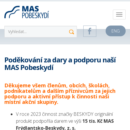
ENG
Poděkování za dary a podporu naší
MAS Pobeskydí
Děkujeme všem členům, obcích, školách,
podnikatelům a dalším příznivcům za jejich
podporu a aktivní přístup k činnosti naši
místní akční skupiny.
V roce 2023 činnost značky BESKYDY originální
produkt podpořila darem ve výši
15 tis. Kč MAS
Frýdlantsko-Beskydy, z. s.