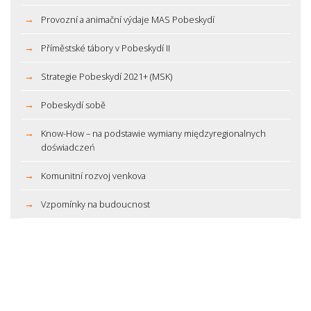
Provozní a animační výdaje MAS Pobeskydí
Příměstské tábory v Pobeskydí II
Strategie Pobeskydí 2021+ (MSK)
Pobeskydí sobě
Know-How – na podstawie wymiany międzyregionalnych
doświadczeń
Komunitní rozvoj venkova
Vzpomínky na budoucnost