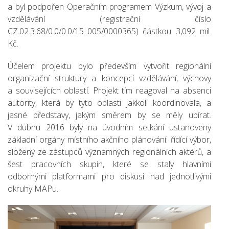
a byl podpořen Operačním programem Výzkum, vývoj a
vzdělávání (registrační číslo
CZ.02.3.68/0.0/0.0/15_005/0000365) částkou 3,092 mil.
Kč.
Účelem projektu bylo především vytvořit regionální
organizační struktury a koncepci vzdělávání, výchovy
a souvisejících oblastí. Projekt tím reagoval na absenci
autority, která by tyto oblasti jakkoli koordinovala, a
jasné představy, jakým směrem by se měly ubírat.
V dubnu 2016 byly na úvodním setkání ustanoveny
základní orgány místního akčního plánování: řídící výbor,
složený ze zástupců významných regionálních aktérů, a
šest pracovních skupin, které se staly hlavními
odbornými platformami pro diskusi nad jednotlivými
okruhy MAPu.