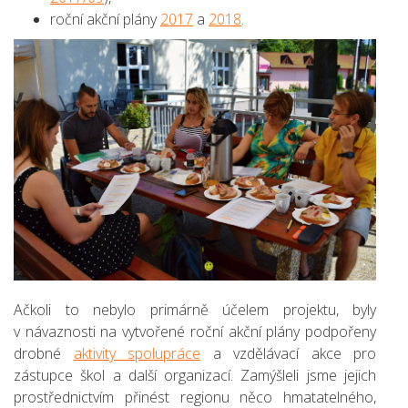
roční akční plány
2017
a
2018
.
Ačkoli to nebylo primárně účelem projektu, byly
v návaznosti na vytvořené roční akční plány podpořeny
drobné
aktivity spolupráce
a vzdělávací akce pro
zástupce škol a další organizací. Zamýšleli jsme jejich
prostřednictvím přinést regionu něco hmatatelného,