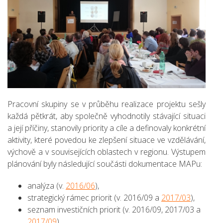
Pracovní skupiny se v průběhu realizace projektu sešly
každá pětkrát, aby společně vyhodnotily stávající situaci
a její příčiny, stanovily priority a cíle a definovaly konkrétní
aktivity, které povedou ke zlepšení situace ve vzdělávání,
výchově a v souvisejících oblastech v regionu. Výstupem
plánování byly následující součásti dokumentace MAPu:
analýza (v.
2016/06
),
strategický rámec priorit (v. 2016/09 a
2017/03
),
seznam investičních priorit (v. 2016/09, 2017/03 a
2017/09
),