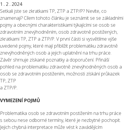
1 . 2 . 2024
Setkali jste se zkratkami TP, ZTP a ZTP/P? Nevíte, co
znamenají? Cílem tohoto článku je seznámit se se základními
pojmy a obecnými charakteristikami týkajícími se osob se
zdravotním znevýhodněním, osob zdravotně postižených,
zkratkami TP, ZTP a ZTP/P. V první části si vysvětlíme výše
uvedené pojmy, které mají přiblížit problematiku zdravotně
znevýhodněných osob a jejich uplatnění na trhu práce.
Závěr shrnuje získané poznatky a doporučení. Přináší
pohled na problematiku zdravotně znevýhodněných osob a
osob se zdravotním postižením, možnosti získání průkazek
TP, ZTP
a ZTP/P.
VYMEZENÍ POJMŮ
Problematika osob se zdravotním postižením na trhu práce
s sebou nese odborné termíny, které je nezbytné pochopit.
Jejich chybná interpretace může vést k zavádějícím