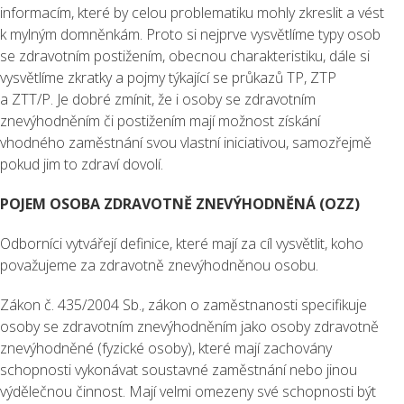
informacím, které by celou problematiku mohly zkreslit a vést
k mylným domněnkám. Proto si nejprve vysvětlíme typy osob
se zdravotním postižením, obecnou charakteristiku, dále si
vysvětlíme zkratky a pojmy týkající se průkazů TP, ZTP
a ZTT/P. Je dobré zmínit, že i osoby se zdravotním
znevýhodněním či postižením mají možnost získání
vhodného zaměstnání svou vlastní iniciativou, samozřejmě
pokud jim to zdraví dovolí.
POJEM OSOBA ZDRAVOTNĚ ZNEVÝHODNĚNÁ (OZZ)
Odborníci vytvářejí definice, které mají za cíl vysvětlit, koho
považujeme za zdravotně znevýhodněnou osobu.
Zákon č. 435/2004 Sb., zákon o zaměstnanosti specifikuje
osoby se zdravotním znevýhodněním jako osoby zdravotně
znevýhodněné (fyzické osoby), které mají zachovány
schopnosti vykonávat soustavné zaměstnání nebo jinou
výdělečnou činnost. Mají velmi omezeny své schopnosti být