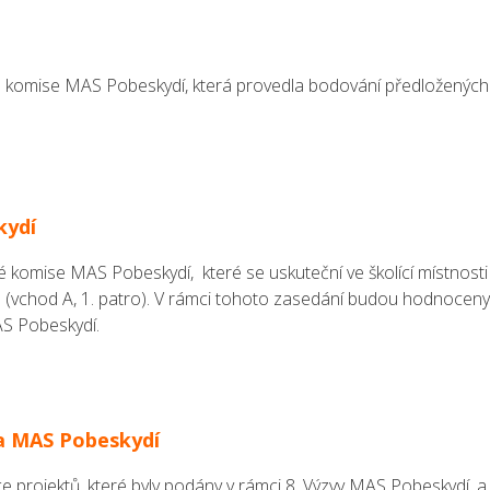
 komise MAS Pobeskydí, která provedla bodování předložených
kydí
komise MAS Pobeskydí, které se uskuteční ve školící místnosti
1 (vchod A, 1. patro). V rámci tohoto zasedání budou hodnoceny
AS Pobeskydí.
va MAS Pobeskydí
projektů, které byly podány v rámci 8. Výzvy MAS Pobeskydí, a