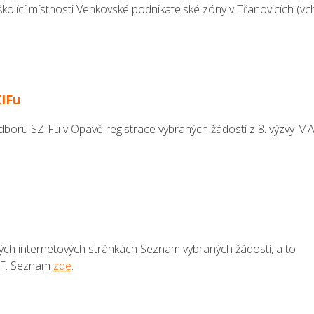
školící místnosti Venkovské podnikatelské zóny v Třanovicích (v
ZIFu
boru SZIFu v Opavě registrace vybraných žádostí z 8. výzvy M
svých internetových stránkách Seznam vybraných žádostí, a to
ZIF. Seznam
zde
.