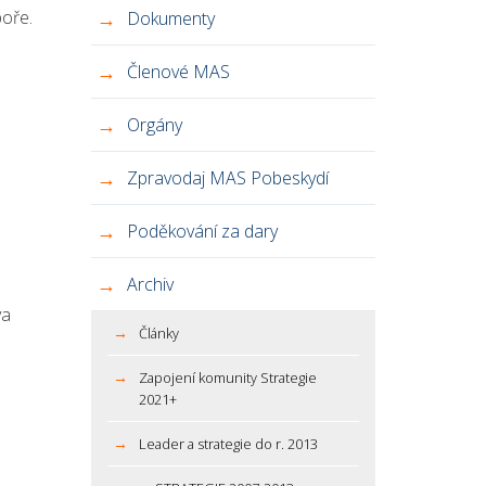
poře.
Dokumenty
Členové MAS
Orgány
Zpravodaj MAS Pobeskydí
Poděkování za dary
Archiv
va
Články
Zapojení komunity Strategie
2021+
Leader a strategie do r. 2013