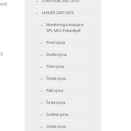
STRATEGIE 2007-2013
chod
LEADER 2007-2013
Monitoring a evaluace
SPL MAS Pobeskydí
První výzva
AS
Druhá výzva
Třetí výzva
Čtvrtá výzva
Pátá výzva
Šestá výzva
Sedmá výzva
Osmá výzva