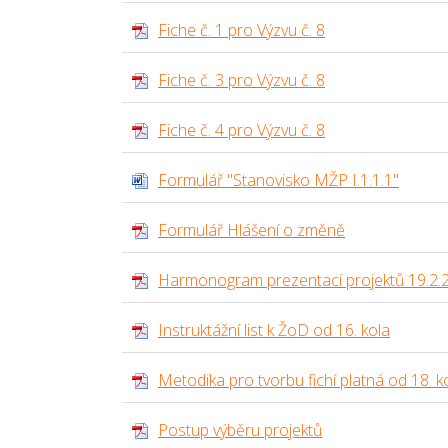
Fiche č. 1 pro Výzvu č. 8
Fiche č. 3 pro Výzvu č. 8
Fiche č. 4 pro Výzvu č. 8
Formulář "Stanovisko MŽP I.1.1.1"
Formulář Hlášení o změně
Harmonogram prezentací projektů 19.2.
Instruktážní list k ŽoD od 16. kola
Metodika pro tvorbu fichí platná od 18. k
Postup výběru projektů