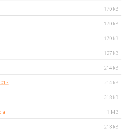
170 kB
170 kB
170 kB
127 kB
214 kB
2013
214 kB
318 kB
ola
1 MB
218 kB