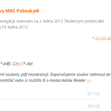
zvy MAS Pobeskydí
skydí je stanoven na 2. ledna 2013. Školení pro potenciální
 10. ledna 2013.
>
Archiv ak
(*.pdf),
IZArc
(*.zip)
které soubory .pdf nezobrazují. Doporučujeme soubor stáhnout do
 prohlížeč nebo si rozšiřte IE o modul Adobe Reader
>>
877 kB
480 kB