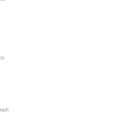
ch
ních