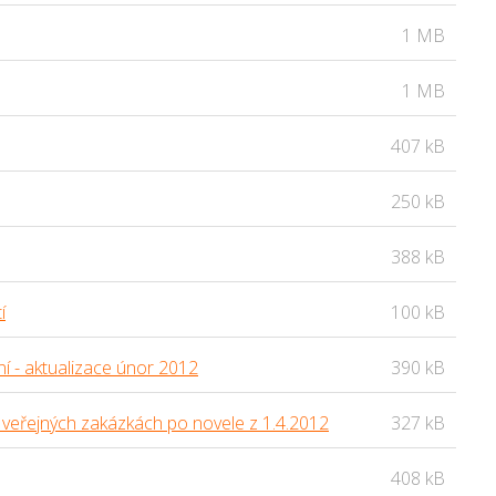
1 MB
1 MB
407 kB
250 kB
388 kB
í
100 kB
 - aktualizace únor 2012
390 kB
eřejných zakázkách po novele z 1.4.2012
327 kB
408 kB