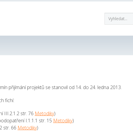
ín přijímání projektů se stanovil od 14. do 24. ledna 2013.
h fichí:
III.2.1.2 str. 76
Metodiky
)
odopatření I.1.1.1 str. 15
Metodiky
)
2 str. 66
Metodiky
)