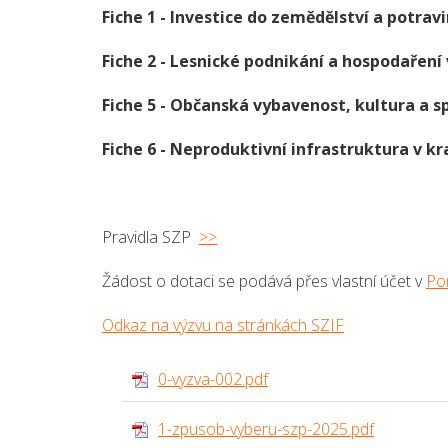
Fiche 1 - Investice do zemědělství a potravi
Fiche 2 - Lesnické podnikání a hospodaření 
Fiche 5 - Občanská vybavenost, kultura a s
Fiche 6 - Neproduktivní infrastruktura v kr
Pravidla SZP
>>
Žádost o dotaci se podává přes vlastní účet v
Po
Odkaz na výzvu na stránkách SZIF
0-vyzva-002.pdf
1-zpusob-vyberu-szp-2025.pdf