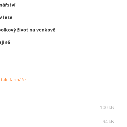
nářství
v lese
polkový život na venkově
ajině
rtálu farmáře
.
100 kB
94 kB