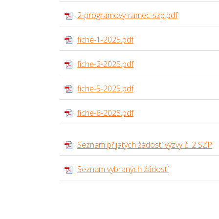
2-programovy-ramec-szp.pdf
fiche-1-2025.pdf
fiche-2-2025.pdf
fiche-5-2025.pdf
fiche-6-2025.pdf
Seznam přijatých žádostí výzvy č. 2 SZP
Seznam vybraných žádostí