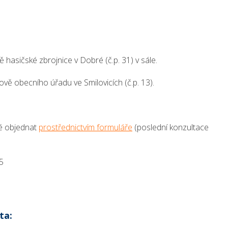
 hasičské zbrojnice v Dobré (č.p. 31) v sále.
vě obecního úřadu ve Smilovicích (č.p. 13).
é objednat
prostřednictvím formuláře
(poslední konzultace
)
25
ta: