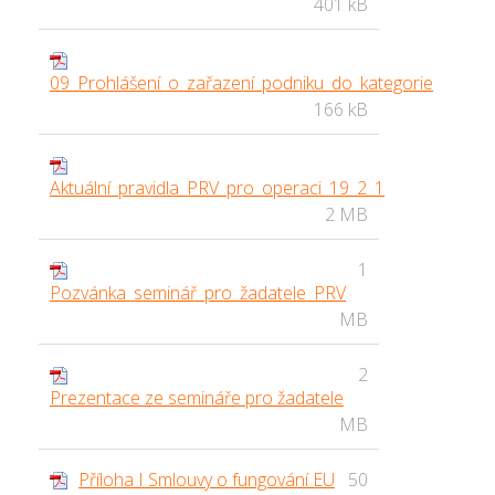
401 kB
09_Prohlášení_o_zařazení_podniku_do_kategorie
166 kB
Aktuální_pravidla_PRV_pro_operaci_19_2_1
2 MB
1
Pozvánka_seminář_pro_žadatele_PRV
MB
2
Prezentace ze semináře pro žadatele
MB
Příloha I Smlouvy o fungování EU
50