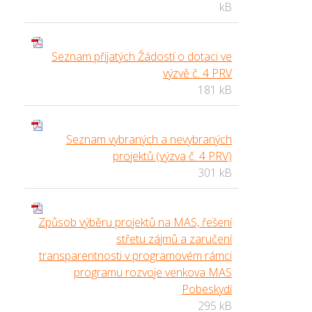
kB
Seznam přijatých Žádostí o dotaci ve
výzvě č. 4 PRV
181 kB
Seznam vybraných a nevybraných
projektů (výzva č. 4 PRV)
301 kB
Způsob výběru projektů na MAS, řešení
střetu zájmů a zaručení
transparentnosti v programovém rámci
programu rozvoje venkova MAS
Pobeskydí
295 kB