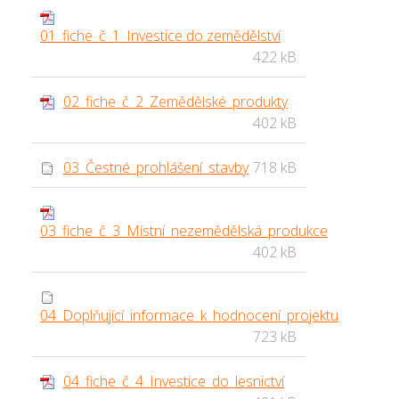
01_fiche_č_1_Investice do zemědělství
422 kB
02_fiche_č_2_Zemědělské_produkty
402 kB
03_Čestné_prohlášení_stavby
718 kB
03_fiche_č_3_Místní_nezemědělská_produkce
402 kB
04_Doplňující_informace_k_hodnocení_projektu
723 kB
04_fiche_č_4_Investice_do_lesnictví