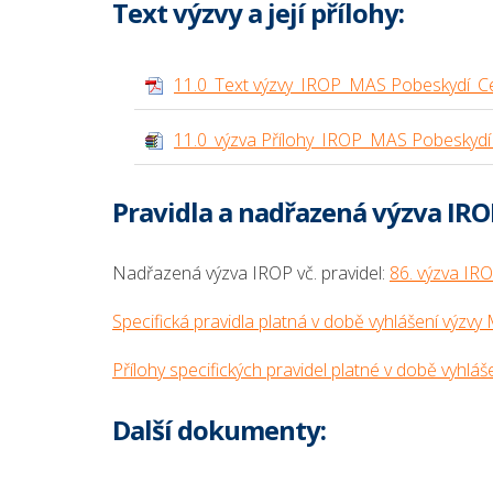
Text výzvy a její přílohy:
11.0_Text výzvy_IROP_MAS Pobeskydí_Ces
11.0_výzva Přílohy_IROP_MAS Pobeskydí_
Pravidla a nadřazená výzva IRO
Nadřazená výzva IROP vč. pravidel:
86. výzva IRO
Specifická pravidla platná v době vyhlášení výzvy
Přílohy specifických pravidel platné v době vyhlá
Další dokumenty: