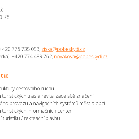
Kč
0 Kč
, +420 776 735 053,
ziska@pobeskydi.cz
erka), +420 774 489 762,
novakova@pobeskydi.cz
itu:
ruktury cestovního ruchu
turistických tras a revitalizace sítě značení
kého provozu a navigačních systémů měst a obcí
 turistických informačních center
turistiku / rekreační plavbu