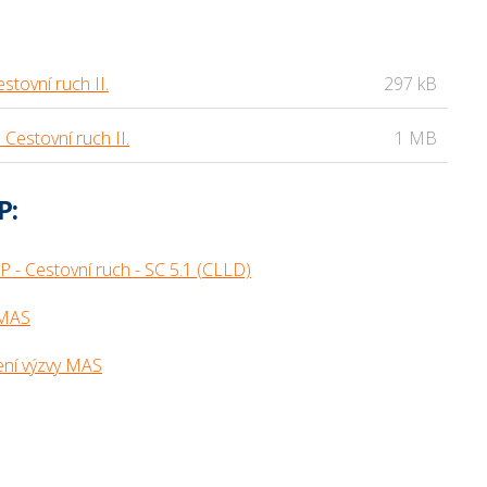
tovní ruch II.
297 kB
Cestovní ruch II.
1 MB
P:
P - Cestovní ruch - SC 5.1 (CLLD)
 MAS
šení výzvy MAS